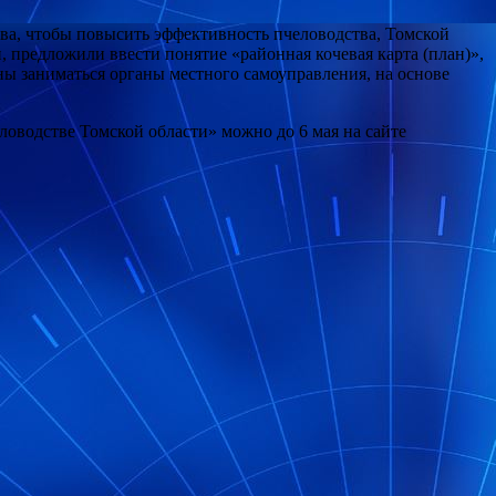
а, чтобы повысить эффективность пчеловодства, Томской
, предложили ввести понятие «районная кочевая карта (план)»,
ны заниматься органы местного самоуправления, на основе
оводстве Томской области» можно до 6 мая на сайте