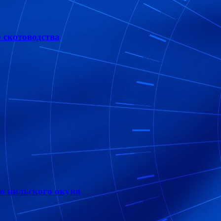
 скотоводства
ю нильского окуня