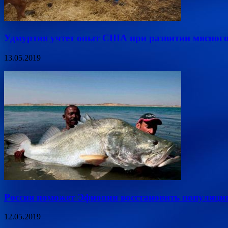
Удмуртия учтет опыт США при развитии мясного
13.05.2019
Россия поможет Эфиопии восстановить популяци
12.05.2019