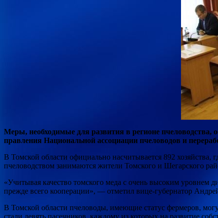
Меры, необходимые для развития в регионе пчеловодства, о
правления Национальной ассоциации пчеловодов и перераб
В Томской области официально насчитывается 892 хозяйства, г
пчеловодством занимаются жители Томского и Шегарского райо
«Учитывая качество томского меда с очень высоким уровнем ди
прежде всего кооперации», — отметил вице-губернатор Андре
В Томской области пчеловоды, имеющие статус фермеров, мог
стали девять пасечников, каждому из которых на развитие собс