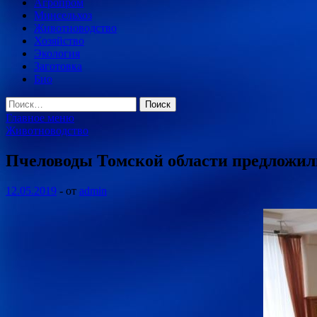
Агропром
Минсельхоз
Животноводство
Хозяйство
Экология
Заготовка
Био
Найти:
Главное меню
Животноводство
Пчеловоды Томской области предложил
12.05.2019
-
от
admin