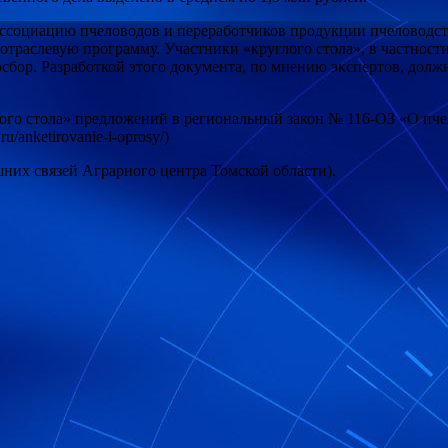
социацию пчеловодов и переработчиков продукции пчеловодств
траслевую программу. Участники «круглого стола», в частности
осбор. Разработкой этого документа, по мнению экспертов, долж
ого стола» предложений в региональный закон № 116-ОЗ «О пчел
u/anketirovanie-i-oprosy/)
них связей Аграрного центра Томской области).