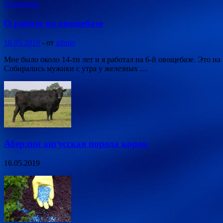
Агропром
О работе на овощебазе
16.05.2019
-
от
admin
Мне было около 14-ти лет и я работал на 6-й овощебазе. Это на
Собирались мужики с утра у железных …
Абердин ангусская порода коров
16.05.2019