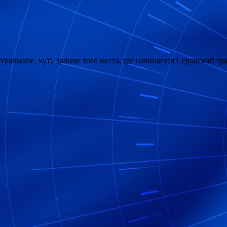
 Уралмаше, чуть дальше того места, где начинается Серовский тра