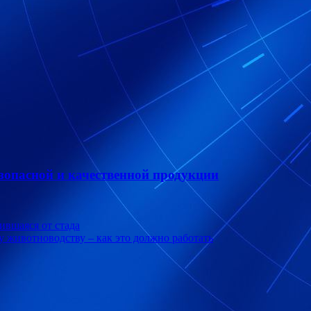
зопасной и качественной продукции
бившаяся от стада
животноводству – как это должно работать