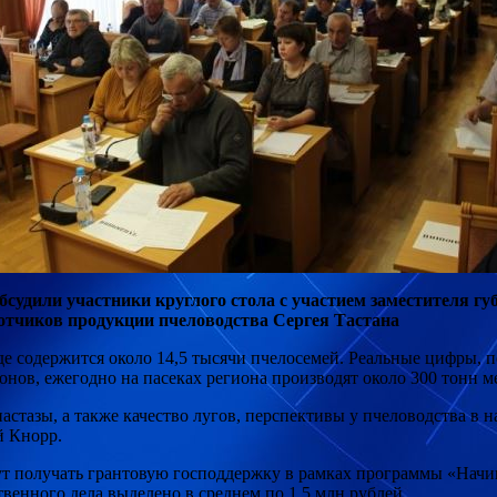
бсудили участники круглого стола с участием заместителя г
отчиков продукции пчеловодства Сергея Тастана
де содержится около 14,5 тысячи пчелосемей. Реальные цифры, п
нов, ежегодно на пасеках региона производят около 300 тонн м
астазы, а также качество лугов, перспективы у пчеловодства в н
й Кнорр.
ут получать грантовую господдержку в рамках программы «Нач
твенного дела выделено в среднем по 1,5 млн рублей.