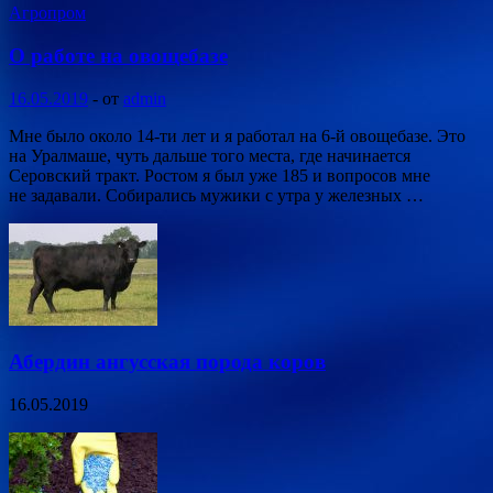
Агропром
О работе на овощебазе
16.05.2019
-
от
admin
Мне было около 14-ти лет и я работал на 6-й овощебазе. Это
на Уралмаше, чуть дальше того места, где начинается
Серовский тракт. Ростом я был уже 185 и вопросов мне
не задавали. Собирались мужики с утра у железных …
Абердин ангусская порода коров
16.05.2019