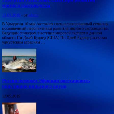
мясного скотоводства
13.05.2019
-
от
admin
В Удмуртии 10 мая состоялся специализированный семинар,
посвященный перспективам развития мясного скотоводства.
Ведущим спикером выступил мировой эксперт в данной
области Пи Джей Будлер (США) Пи Джей Будлер рассказал
удмуртским аграриям …
Россия поможет Эфиопии восстановить
популяцию нильского окуня
12.05.2019