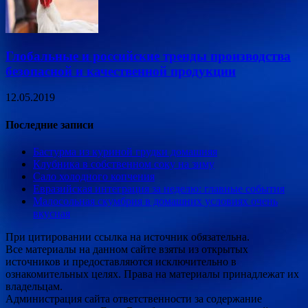
Глобальные и российские тренды производства
безопасной и качественной продукции
12.05.2019
Последние записи
Бастурма из куриной грудки домашняя
Клубника в собственном соку на зиму
Сало холодного копчения
Евразийская интеграция за неделю: главные события
Малосольная скумбрия в домашних условиях очень
вкусная
При цитировании ссылка на источник обязательна.
Все материалы на данном сайте взяты из открытых
источников и предоставляются исключительно в
ознакомительных целях. Права на материалы принадлежат их
владельцам.
Администрация сайта ответственности за содержание