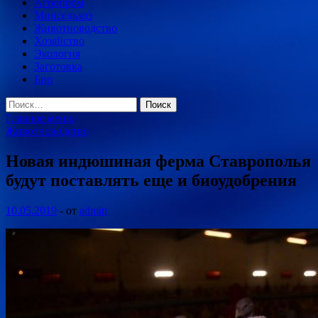
Агропром
Минсельхоз
Животноводство
Хозяйство
Экология
Заготовка
Био
Найти:
Главное меню
Животноводство
Новая индюшиная ферма Ставрополья
будут поставлять еще и биоудобрения
10.05.2019
-
от
admin