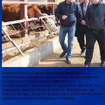
Его руководитель, Сергей Колесников ознакомил с
технологиями содержания мясного скота. На базе хозяйства
планируется создание сельскохозяйственного
потребительского кооператива по переработке мяса КРС. На
территории имеются убойный пункт и оборудование для
переработки мяса. Развитие кооперации в хозяйстве получило
одобрение со стороны Владимира Ситникова.