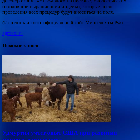
договор с ООО «Агро-плюс» на поставку биологических
отходов при выращивании индейки, которые после
проведения всех процедур будут вноситься на поля.
(Источник и фото: официальный сайт Минсельхоза РФ).
agroxxi.ru
Похожие записи
Удмуртия учтет опыт США при развитии
мясного скотоводства