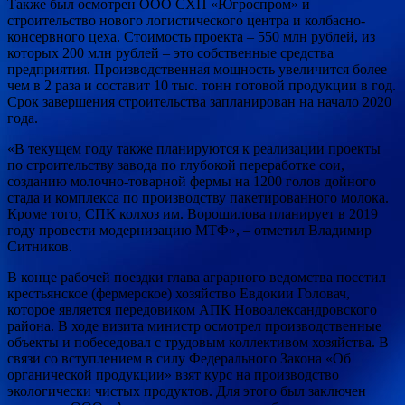
Также был осмотрен ООО СХП «Югроспром» и
строительство нового логистического центра и колбасно-
консервного цеха. Стоимость проекта – 550 млн рублей, из
которых 200 млн рублей – это собственные средства
предприятия. Производственная мощность увеличится более
чем в 2 раза и составит 10 тыс. тонн готовой продукции в год.
Срок завершения строительства запланирован на начало 2020
года.
«В текущем году также планируются к реализации проекты
по строительству завода по глубокой переработке сои,
созданию молочно-товарной фермы на 1200 голов дойного
стада и комплекса по производству пакетированного молока.
Кроме того, СПК колхоз им. Ворошилова планирует в 2019
году провести модернизацию МТФ», – отметил Владимир
Ситников.
В конце рабочей поездки глава аграрного ведомства посетил
крестьянское (фермерское) хозяйство Евдокии Головач,
которое является передовиком АПК Новоалександровского
района. В ходе визита министр осмотрел производственные
объекты и побеседовал с трудовым коллективом хозяйства. В
связи со вступлением в силу Федерального Закона «Об
органической продукции» взят курс на производство
экологически чистых продуктов. Для этого был заключен