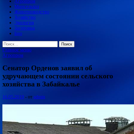
Агропром
Минсельхоз
Животноводство
Хозяйство
Экология
Заготовка
Био
Найти:
Главное меню
Агропром
Сенатор Орденов заявил об
удручающем состоянии сельского
хозяйства в Забайкалье
16.05.2019
-
от
admin