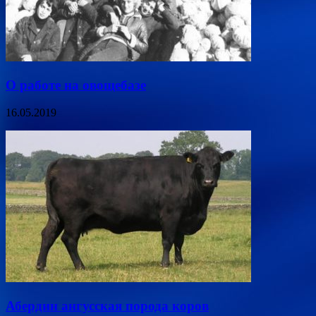
О работе на овощебазе
16.05.2019
Абердин ангусская порода коров