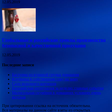
12.05.2019
Глобальные и российские тренды производства
безопасной и качественной продукции
12.05.2019
Последние записи
Бастурма из куриной грудки домашняя
Клубника в собственном соку на зиму
Сало холодного копчения
Евразийская интеграция за неделю: главные события
Малосольная скумбрия в домашних условиях очень
вкусная
При цитировании ссылка на источник обязательна.
Все материалы на данном сайте взяты из открытых