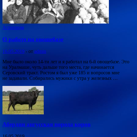
Агропром
О работе на овощебазе
16.05.2019
-
от
admin
Мне было около 14-ти лет и я работал на 6-й овощебазе. Это
на Уралмаше, чуть дальше того места, где начинается
Серовский тракт. Ростом я был уже 185 и вопросов мне
не задавали. Собирались мужики с утра у железных …
Абердин ангусская порода коров
16.05.2019