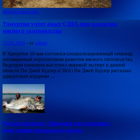
Животноводство
Удмуртия учтет опыт США при развитии
мясного скотоводства
13.05.2019
-
от
admin
В Удмуртии 10 мая состоялся специализированный семинар,
посвященный перспективам развития мясного скотоводства.
Ведущим спикером выступил мировой эксперт в данной
области Пи Джей Будлер (США) Пи Джей Будлер рассказал
удмуртским аграриям …
Россия поможет Эфиопии восстановить
популяцию нильского окуня