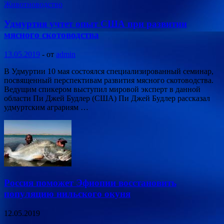
Животноводство
Удмуртия учтет опыт США при развитии
мясного скотоводства
13.05.2019
-
от
admin
В Удмуртии 10 мая состоялся специализированный семинар,
посвященный перспективам развития мясного скотоводства.
Ведущим спикером выступил мировой эксперт в данной
области Пи Джей Будлер (США) Пи Джей Будлер рассказал
удмуртским аграриям …
Россия поможет Эфиопии восстановить
популяцию нильского окуня
12.05.2019