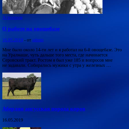
Агропром
О работе на овощебазе
16.05.2019
-
от
admin
Мне было около 14-ти лет и я работал на 6-й овощебазе. Это
на Уралмаше, чуть дальше того места, где начинается
Серовский тракт. Ростом я был уже 185 и вопросов мне
не задавали. Собирались мужики с утра у железных …
Абердин ангусская порода коров
16.05.2019