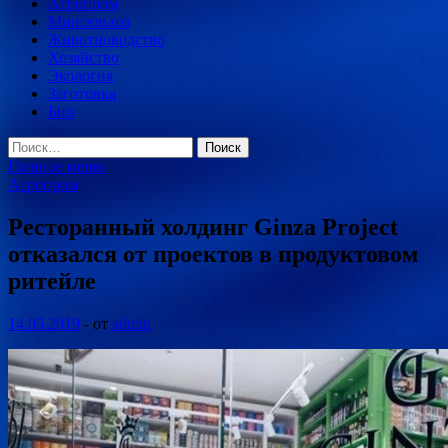
Агропром
Минсельхоз
Животноводство
Хозяйство
Экология
Заготовка
Био
Найти:
Главное меню
Агропром
Ресторанный холдинг Ginza Project
отказался от проектов в продуктовом
ритейле
14.05.2019
-
от
admin