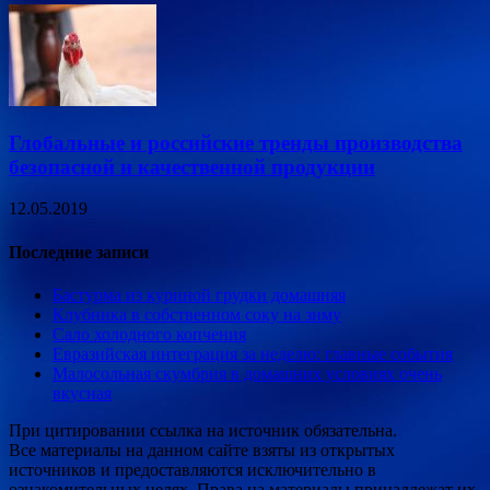
Глобальные и российские тренды производства
безопасной и качественной продукции
12.05.2019
Последние записи
Бастурма из куриной грудки домашняя
Клубника в собственном соку на зиму
Сало холодного копчения
Евразийская интеграция за неделю: главные события
Малосольная скумбрия в домашних условиях очень
вкусная
При цитировании ссылка на источник обязательна.
Все материалы на данном сайте взяты из открытых
источников и предоставляются исключительно в
ознакомительных целях. Права на материалы принадлежат их