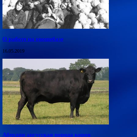
О работе на овощебазе
16.05.2019
Абердин ангусская порода коров