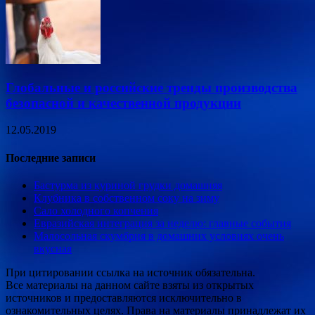
Глобальные и российские тренды производства
безопасной и качественной продукции
12.05.2019
Последние записи
Бастурма из куриной грудки домашняя
Клубника в собственном соку на зиму
Сало холодного копчения
Евразийская интеграция за неделю: главные события
Малосольная скумбрия в домашних условиях очень
вкусная
При цитировании ссылка на источник обязательна.
Все материалы на данном сайте взяты из открытых
источников и предоставляются исключительно в
ознакомительных целях. Права на материалы принадлежат их