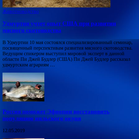
Животноводство
Удмуртия учтет опыт США при развитии
мясного скотоводства
В Удмуртии 10 мая состоялся специализированный семинар,
посвященный перспективам развития мясного скотоводства.
Ведущим спикером выступил мировой эксперт в данной
области Пи Джей Будлер (США) Пи Джей Будлер рассказал
удмуртским аграриям …
Россия поможет Эфиопии восстановить
популяцию нильского окуня
12.05.2019