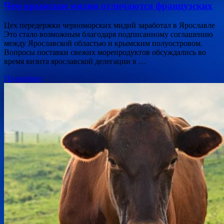
Чем крымские мидии отличаются французских
Цех передержки черноморских мидий заработал в Ярославле
Это стало возможным благодаря подписанному соглашению
между Ярославской областью и крымским полуостровом.
Вопросы поставки свежих морепродуктов обсуждались во
время визита ярославской делегации в …
Подробнее