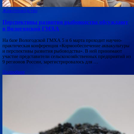
Животноводство
Перспективы развития рыбоводства обсуждают
в Вологодской ГМХА
На базе Вологодской ГМХА 5 и 6 марта проходит научно-
практическая конференция «Кормообеспечение аквакультуры
и перспективы развития рыбоводства». В ней принимают
участие представители сельскохозяйственных предприятий из
9 регионов России, зарегистрировалось для …
Подробнее