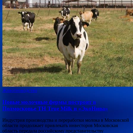
Животноводство
Новые молочные фермы построят в
Подмосковье TH True Milk и «ЭкоНива»
Индустрия производства и переработки молока в Московской
области продолжает привлекать инвесторов Московская
область передала российскому представительству