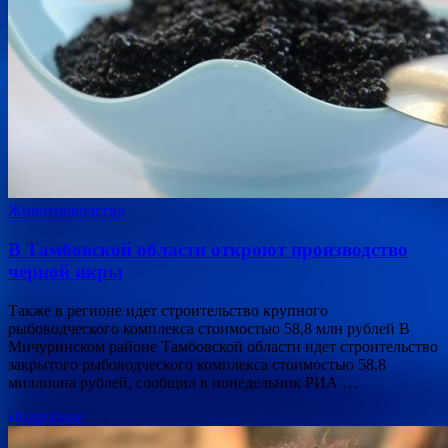
Животноводство
В Тамбовской области откроют производство
черной икры
Также в регионе идет строительство крупного
рыбоводческого комплекса стоимостью 58,8 млн рублей В
Мичуринском районе Тамбовской области идет строительство
закрытого рыбоводческого комплекса стоимостью 58,8
миллиона рублей, сообщил в понедельник РИА …
Подробнее