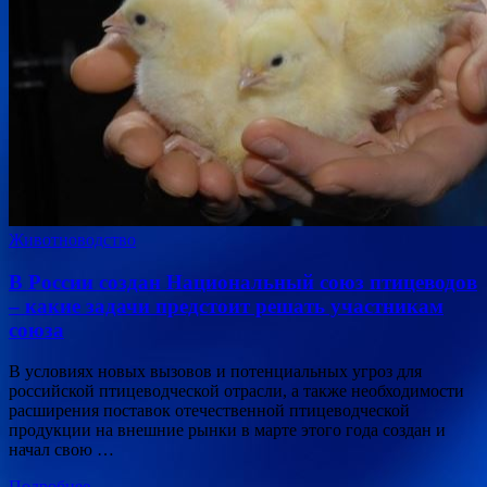
Животноводство
В России создан Национальный союз птицеводов
– какие задачи предстоит решать участникам
союза
В условиях новых вызовов и потенциальных угроз для
российской птицеводческой отрасли, а также необходимости
расширения поставок отечественной птицеводческой
продукции на внешние рынки в марте этого года создан и
начал свою …
Подробнее