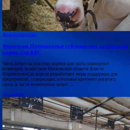
Животноводство
Фермерам Подмосковья субсидируют затраты на
корма для КРС
Часть затрат на покупку кормов для скота планируют
возмещать хозяйствам Московской области Власти
Подмосковья до апреля разработают меры поддержки для
предприятий, содержащих поголовья крупного рогатого
скота, в части возмещения затрат …
Подробнее