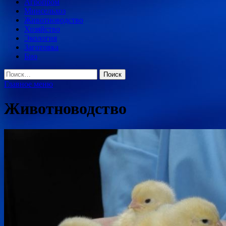
Агропром
Минсельхоз
Животноводство
Хозяйство
Экология
Заготовка
Био
Найти:
Главное меню
Животноводство